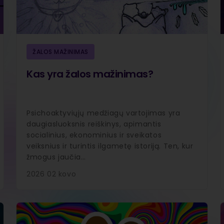
ŽALOS MAŽINIMAS
Kas yra žalos mažinimas?
Psichoaktyviųjų medžiagų vartojimas yra
daugiasluoksnis reiškinys, apimantis
socialinius, ekonominius ir sveikatos
veiksnius ir turintis ilgametę istoriją. Ten, kur
žmogus jaučia…
2026 02 kovo