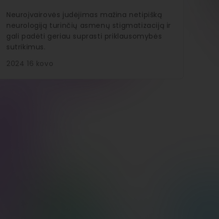
Neuroįvairovės judėjimas mažina netipišką
neurologiją turinčių asmenų stigmatizaciją ir
gali padėti geriau suprasti priklausomybės
sutrikimus.
2024 16 kovo