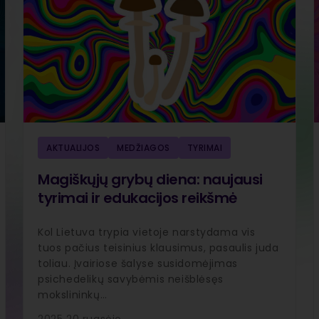
AKTUALIJOS
MEDŽIAGOS
TYRIMAI
Magiškųjų grybų diena: naujausi
tyrimai ir edukacijos reikšmė
Kol Lietuva trypia vietoje narstydama vis
tuos pačius teisinius klausimus, pasaulis juda
toliau. Įvairiose šalyse susidomėjimas
psichedelikų savybėmis neišblėsęs
mokslininkų…
2025 20 rugsėjo