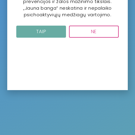
prevencijos ir žalos mažinimo tikslais.
„Jauna banga” neskatina ir nepalaiko
psichoaktyviųjų medžiagų vartojimo.
TAIP
NE