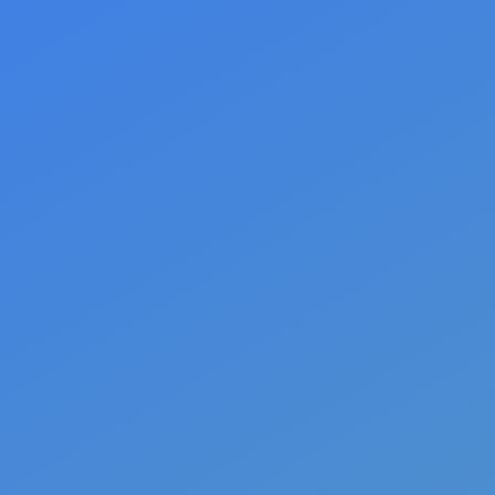
agų A-Z
Straipsniai
Resursai
Klausk
Sa