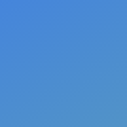
vanoriauk
PARAMA
Naujausi Įrašai
Socialiniai narkotikai: tarp ryšio paieškų ir
visuomenės veidmainystės
Kas yra žalos mažinimas?
Reakcija į Skirmanto Malinausko epizodą:
Problema ne psichedelikai, o naratyvas
Narkopolitikos kryžkelėje: „Boost Local