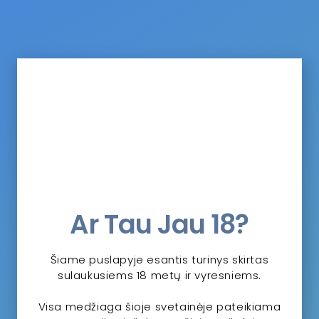
yšio paieškų ir visuomenės
Ar Tau Jau 18?
uomonė
Šiame puslapyje esantis turinys skirtas
s Vakarų kultūroje ir šiandien pasiektų Lietuvą
sulaukusiems 18 metų ir vyresniems.
 darbuotojai jį tuoj pat klasifikuotų kaip
Visa medžiaga šioje svetainėje pateikiama
iką ir įtrauktų…