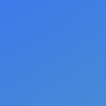
Apie
Medži