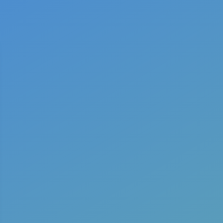
Advocacy“ išvados
Magiškųjų grybų diena: naujausi tyrimai ir
edukacijos reikšmė
Naujausi Komentarai
admin
apie
Klausk
Someone
apie
Klausk
Ask Me Anything
[askmeanythingpeople
post_or_page_id=”188″]
Žymos
920
ajahuaska
alkoholis
arnas gutauskas