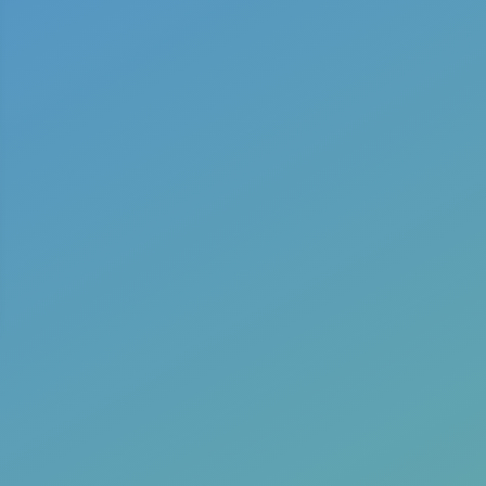
ceremonijos
dekriminalizacija
etanolis
grybai
humaniška narkopolitika
Jauna banga
jaunimo
požiūris į narkotikus
kambo
kristė
lygus-lygiam
švietimas
magic mushrooms
magiškieji grybai
medžiagų testavimas
miau
naloksonas
narkotikų
dekriminalizacija
narkotikų politika
narkotikų
politika Lietuvoje
narkotikų vartojimas jaunimo
tarpe
narkotikų įstatymai Lietuvoje
priklausomybių
prevencija
psichedelikai
psichedelinė terapija
psichoaktyviosios medžiagos
psichodelikai
psichodelinis žalos mažinimas
shrooms
skirmantas
malinauskas
socialiniai narkotikai
visuomenės
sveikata
į sveikatą orientuota narkotikų politika
žalos mažinimas
šamanai
žmogaus teisės ir narkotikų politika